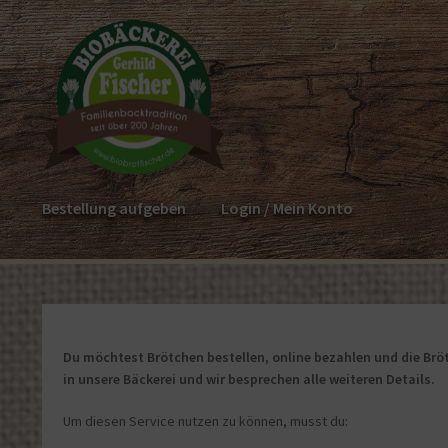
Zur
Zum
Navigation
Inhalt
springen
springen
Bestellung aufgeben
Login / Mein Konto
Du möchtest Brötchen bestellen, online bezahlen und die Bröt
in unsere Bäckerei und wir besprechen alle weiteren Details.
Um diesen Service nutzen zu können, musst du: