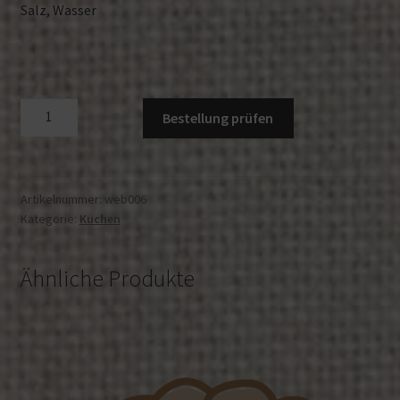
Salz, Wasser
Hefezopf
A
Bestellung prüfen
PUR
l
Menge
t
e
r
Artikelnummer:
web006
Kategorie:
Kuchen
n
a
t
Ähnliche Produkte
i
v
e
: