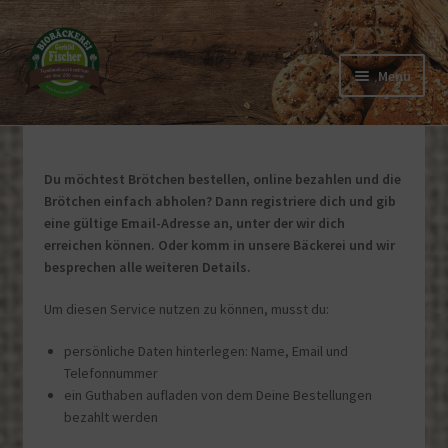
Zur
Zum
Navigation
Inhalt
Menü
springen
springen
Bestellung aufgeben
Unterm
Login / Konto
Du möchtest Brötchen bestellen, online bezahlen und die
öffnen
Brötchen einfach abholen? Dann registriere dich und gib
eine gültige Email-Adresse an, unter der wir dich
erreichen können. Oder komm in unsere Bäckerei und wir
besprechen alle weiteren Details.
Um diesen Service nutzen zu können, musst du:
persönliche Daten hinterlegen: Name, Email und
Telefonnummer
ein Guthaben aufladen von dem Deine Bestellungen
bezahlt werden