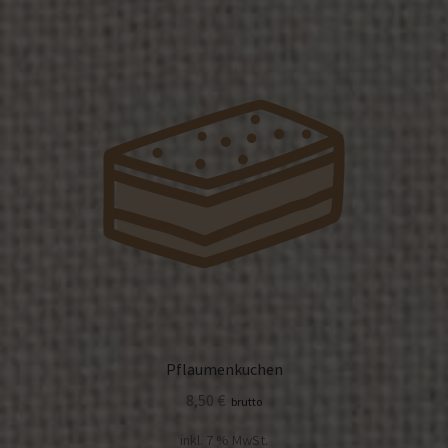
Pflaumenkuchen
8,50
€
brutto
inkl. 7 % MwSt.