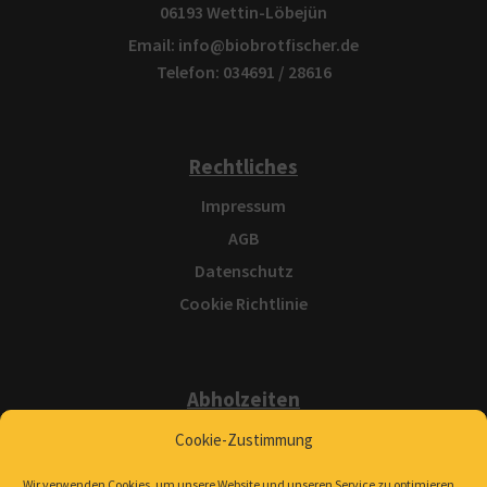
06193 Wettin-Löbejün
Email: info@biobrotfischer.de
Telefon: 034691 / 28616
Rechtliches
Impressum
AGB
Datenschutz
Cookie Richtlinie
Abholzeiten
Sa: 8:30 bis 12 Uhr
Cookie-Zustimmung
Wir verwenden Cookies, um unsere Website und unseren Service zu optimieren.