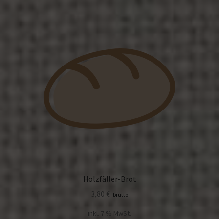
Holzfäller-Brot
3,80
€
brutto
inkl. 7 % MwSt.