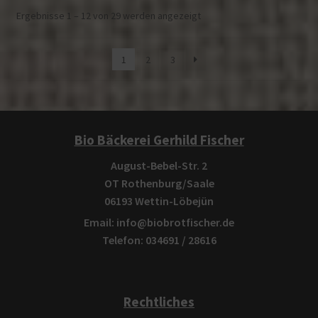
Nach
Ergebnisse 1 – 12 von 29 werden angezeigt
Aktualität
sortiert
1
2
3
Bio Bäckerei Gerhild Fischer
August-Bebel-Str. 2
OT Rothenburg/Saale
06193 Wettin-Löbejün
Email: info@biobrotfischer.de
Telefon: 034691 / 28616
Rechtliches