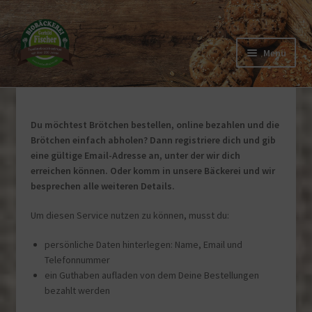
Zur
Zum
Navigation
Inhalt
Menü
springen
springen
Bestellung aufgeben
Unterm
Login / Konto
Du möchtest Brötchen bestellen, online bezahlen und die
öffnen
Brötchen einfach abholen? Dann registriere dich und gib
eine gültige Email-Adresse an, unter der wir dich
erreichen können. Oder komm in unsere Bäckerei und wir
besprechen alle weiteren Details.
Um diesen Service nutzen zu können, musst du:
persönliche Daten hinterlegen: Name, Email und
Telefonnummer
ein Guthaben aufladen von dem Deine Bestellungen
bezahlt werden